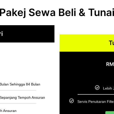
Pakej Sewa Beli & Tuna
i
T
R
6 Bulan Sehingga 84 Bulan
Lebih 
n Sepanjang Tempoh Ansuran
Servis Penukaran Filt
h Ansuran