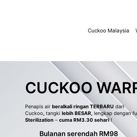
Cuckoo Malaysia
CUCKOO WAR
Penapis air
beralkali ringan TERBARU
dari
Cuckoo
,
tangki
lebih BESAR,
lengkap dengan f
Sterilization
–
cuma RM3.30 sehari
!
Bulanan serendah RM98